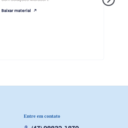
E-B
Baixar material
BUSI
IMPL
MIC
Descu
estrat
Baixar
Entre em contato